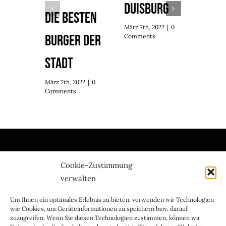
Duisburg
50 J
Die besten
CIA
März 7th, 2022
|
0
Burger der
Comments
März 7t
Stadt
Comme
März 7th, 2022
|
0
Comments
Cookie-Zustimmung
verwalten
Datenschutz
Impressum
AGB´s
Um Ihnen ein optimales Erlebnis zu bieten, verwenden wir Technologien
Cookie-Richtlinie (EU)
wie Cookies, um Geräteinformationen zu speichern bzw. darauf
zuzugreifen. Wenn Sie diesen Technologien zustimmen, können wir